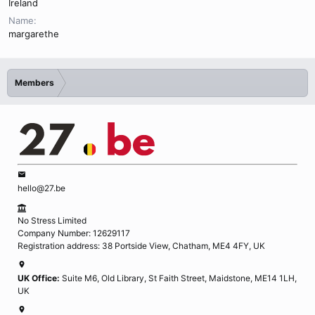
Ireland
Name
margarethe
Members
hello@27.be
No Stress Limited
Company Number: 12629117
Registration address: 38 Portside View, Chatham, ME4 4FY, UK
UK Office:
Suite M6, Old Library, St Faith Street, Maidstone, ME14 1LH,
UK