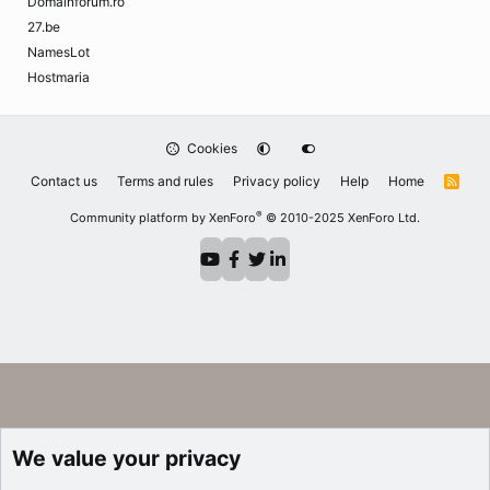
Domainforum.ro
27.be
NamesLot
Hostmaria
Cookies
Contact us
Terms and rules
Privacy policy
Help
Home
R
S
S
®
Community platform by XenForo
© 2010-2025 XenForo Ltd.
We value your privacy