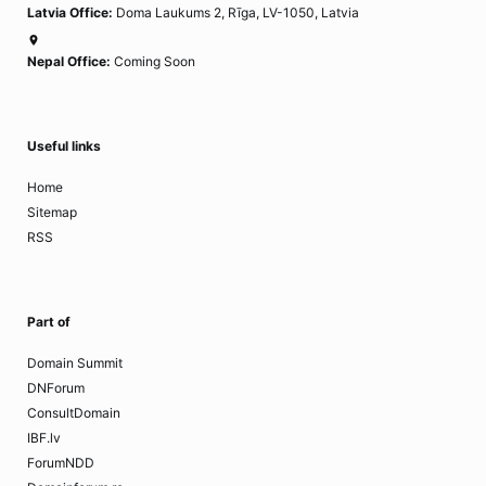
Latvia Office:
Doma Laukums 2, Rīga, LV-1050, Latvia
Nepal Office:
Coming Soon
Useful links
Home
Sitemap
RSS
Part of
Domain Summit
DNForum
ConsultDomain
IBF.lv
ForumNDD