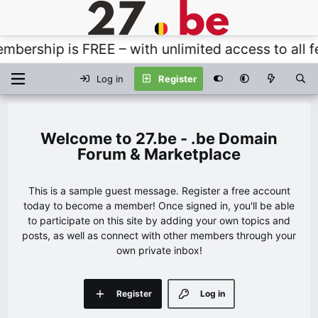
ership is FREE – with unlimited access to all fea
Log in
Register
27.be - .be Domain
Forum & Marketplace
This is a sample guest message. Register a free account
today to become a member! Once signed in, you'll be able
to participate on this site by adding your own topics and
posts, as well as connect with other members through your
own private inbox!
Register
Log in